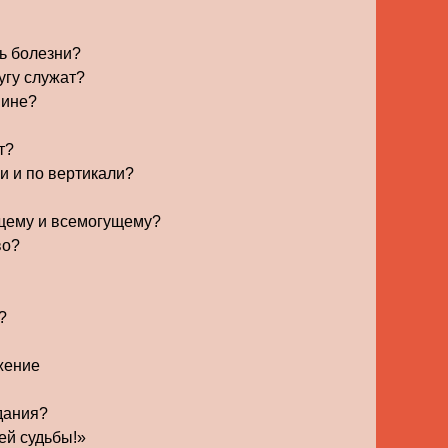
ть болезни?
угу служат?
шине?
т?
ли и по вертикали?
ущему и всемогущему?
во?
?
жение
идания?
ей судьбы!»