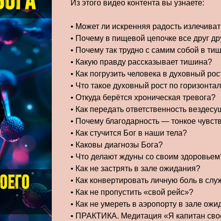
Из этого видео контента вы узнаете:
• Может ли искренняя радость излечива
• Почему в пищевой цепочке все друг др
• Почему так трудно с самим собой в ти
• Какую правду рассказывает тишина?
• Как погрузить человека в духовный рос
• Что такое духовный рост по горизонта
• Откуда берётся хроническая тревога?
• Как передать ответственность вездес
• Почему благодарность — тонкое чувст
• Как стучится Бог в наши тела?
• Каковы диагнозы Бога?
• Что делают ждуны со своим здоровьем
• Как не застрять в зале ожидания?
• Как конвертировать личную боль в слу
• Как не пропустить «свой рейс»?
• Как не умереть в аэропорту в зале ож
• ПРАКТИКА. Медитация «Я капитан сво